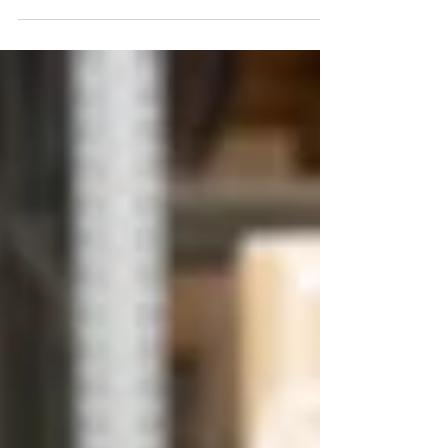
本文解析連鎖零售安防的四大核心盲點：影像各自
為政、缺乏即時感知、事後調閱耗時、跨店行為無
法追蹤。並說明 GOLDTek AI VMS 如何透過集中管
理、即時告警與 Multi-Feature ID 跨鏡追蹤，讓總
部從「事後調閱」轉為「主動預防」，同時將安防
設備轉化為客流分析與營運洞察的數據來源