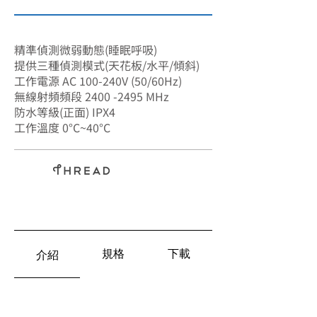
SA-7906
精準偵測微弱動態(睡眠呼吸)
提供三種偵測模式(天花板/水平/傾斜)
工作電源 AC 100-240V (50/60Hz)
無線射頻頻段 2400 -2495 MHz
防水等級(正面) IPX4
工作溫度 0°C~40°C
RS485​
規格
下載
介紹