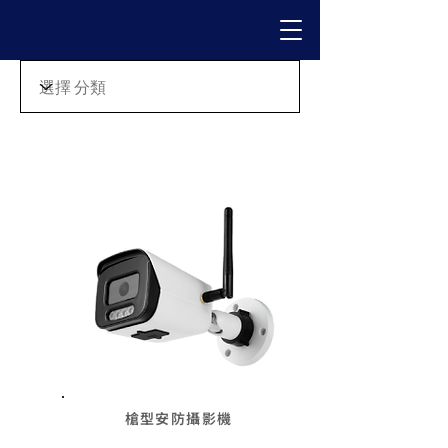
槍型安防攝影機