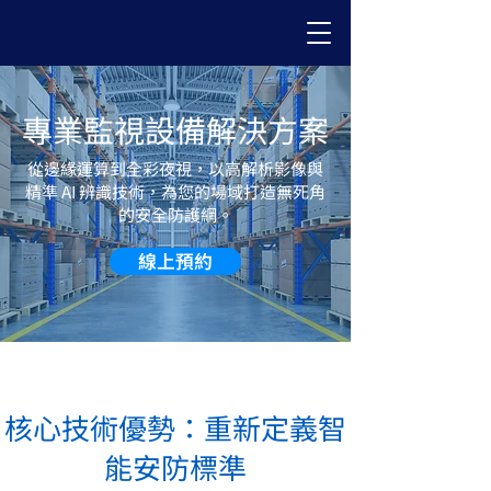
專業監視設備解決方案
從邊緣運算到全彩夜視，以高解析影像與
精準 AI 辨識技術，為您的場域打造無死角
的安全防護網。
線上預約
核心技術優勢：重新定義智
能安防標準