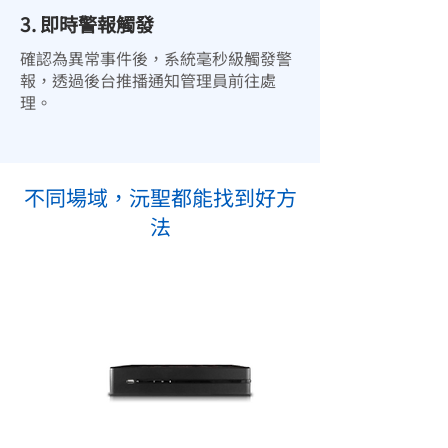
3. 即時警報觸發
確認為異常事件後，系統毫秒級觸發警
報，透過後台推播通知管理員前往處
理。
靈活適配各種空間，打造無縫
不同場域，沅聖都能找到好方
安防體驗
法
無論是商業大樓的嚴密管控、零售場域的
無死角監看，或是居家玄關的智慧應答，
我們的產品線能完美融入各種環境。透過
下列應用對照，協助您快速找到對應的解
決方案，讓安全防護不僅強大，更懂您的
空間需求。
戶外