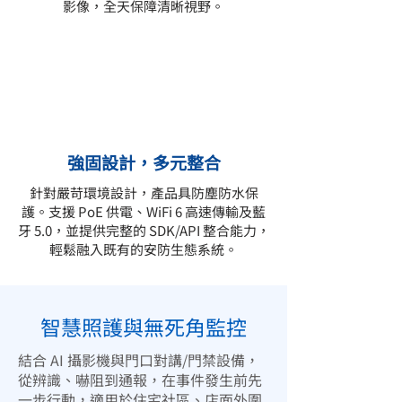
影像，全天保障清晰視野。
強固設計，多元整合
針對嚴苛環境設計，產品具防塵防水保
護。支援 PoE 供電、WiFi 6 高速傳輸及藍
牙 5.0，並提供完整的 SDK/API 整合能力，
輕鬆融入既有的安防生態系統。
智慧照護與無死角監控
結合 AI 攝影機與門口對講/門禁設備，
從辨識、嚇阻到通報，在事件發生前先
一步行動，適用於住宅社區、店面外圍