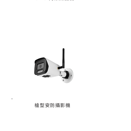
槍型安防攝影機