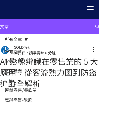
文章
所有文章
GOLDTek
所有文章
5月8日
讀畢需時 0 分鐘
AI 影像辨識在零售業的 5 大
智慧大樓
應用：從客流熱力圖到防盜
旅宿產業
工廠
追蹤全解析
連鎖零售/餐飲業
連鎖零售-餐飲