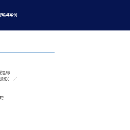
洞察與案例
雙模連線
地錄影）／
公尺