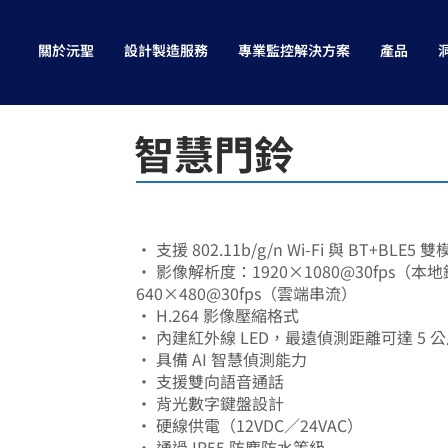
關於沅聖
設計製造服務
專業監控解決方案
產品
智慧門鈴
• 支援 802.11b/g/n Wi-Fi 與 BT+BLE5 
• 影像解析度：1920×1080@30fps（本
640×480@30fps（雲端串流）
• H.264 影像壓縮格式
• 內建紅外線 LED，最遠偵測距離可達 5 
• 具備 AI 智慧偵測能力
• 支援雙向語音通話
• 背光數字鍵盤設計
• 硬線供電（12VDC／24VAC）
• 通過 IP55 防塵防水等級