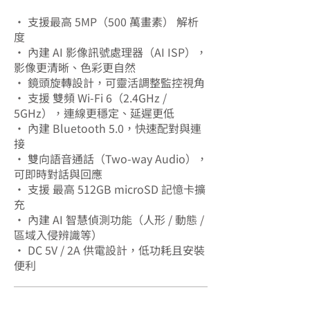
• 支援最高 5MP（500 萬畫素） 解析
度
• 內建 AI 影像訊號處理器（AI ISP），
影像更清晰、色彩更自然
• 鏡頭旋轉設計，可靈活調整監控視角
• 支援 雙頻 Wi-Fi 6（2.4GHz /
5GHz），連線更穩定、延遲更低
• 內建 Bluetooth 5.0，快速配對與連
接
• 雙向語音通話（Two-way Audio），
可即時對話與回應
• 支援 最高 512GB microSD 記憶卡擴
充
• 內建 AI 智慧偵測功能（人形 / 動態 /
區域入侵辨識等）
• DC 5V / 2A 供電設計，低功耗且安裝
便利