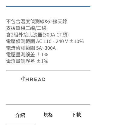
SA-75801A1
不包含溫度偵測線&外接天線
支援單相三線/二線
含2組外接比流器(300A CT頭)
電壓偵測範圍 AC 110 - 240 V ±10%
電流偵測範圍 5A~300A
電壓量測誤差 ±1%
電流量測誤差 ±1%
非侵入式
規格
下載
介紹