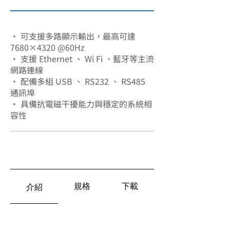
SA-8303
• 可支援多路顯示輸出，最高可達
7680×4320 @60Hz
• 支援 Ethernet 、 Wi Fi 、藍牙等主流
網路連線
• 配備多組 USB 、 RS232 、 RS485
通訊埠
• 具備抗電磁干擾能力與穩定的系統相
容性
規格
下載
介紹