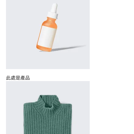
此處是產品