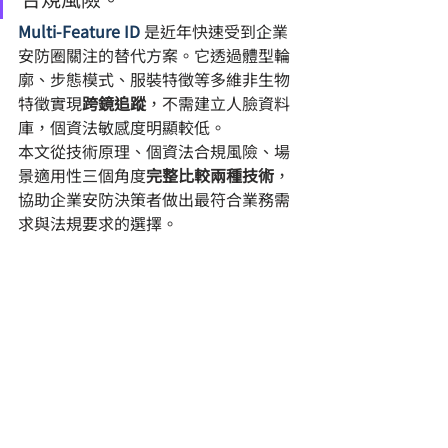
Multi-Feature ID
 是近年快速受到企業
安防圈關注的替代方案。它透過體型輪
廓、步態模式、服裝特徵等多維非生物
特徵實現
跨鏡追蹤
，不需建立人臉資料
庫，個資法敏感度明顯較低。
本文從技術原理、個資法合規風險、場
景適用性三個角度
完整比較兩種技術
，
協助企業安防決策者做出最符合業務需
求與法規要求的選擇。