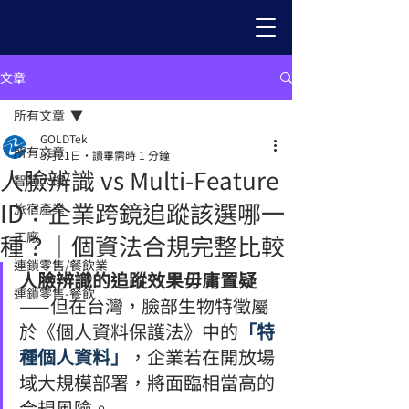
文章
所有文章
GOLDTek
所有文章
5月21日
讀畢需時 1 分鐘
人臉辨識 vs Multi-Feature
智慧大樓
ID：企業跨鏡追蹤該選哪一
旅宿產業
工廠
種？｜個資法合規完整比較
連鎖零售/餐飲業
人臉辨識的追蹤效果毋庸置疑
連鎖零售-餐飲
——但在台灣，臉部生物特徵屬
於《個人資料保護法》中的
「特
種個人資料」
，企業若在開放場
域大規模部署，將面臨相當高的
合規風險。