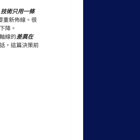
」
net）技術只用一條
要重新佈線。很
下降。
軸線的
差異在
話，這篇決策前