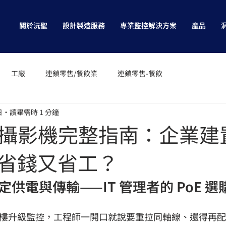
關於沅聖
設計製造服務
專業監控解決方案
產品
工廠
連鎖零售/餐飲業
連鎖零售-餐飲
日
讀畢需時 1 分鐘
網路攝影機完整指南：企業建
省錢又省工？
供電與傳輸——IT 管理者的 PoE 
司大樓升級監控，工程師一開口就說要重拉同軸線、還得再