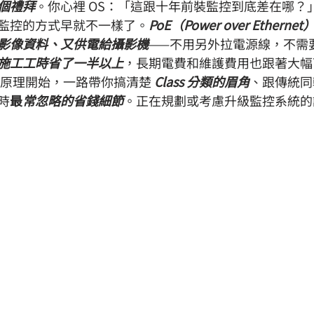
個禮拜
。你心裡 OS：「這跟十年前裝監控到底差在哪？
監控的方式早就不一樣了。
PoE（Power over Ether
影像資料、又供電給攝影機
——不用另外拉電源線，不需
施工工時省了一半以上
，長期電費和維護費用也跟著大幅
基礎原理開始，一路帶你搞清楚 
Class 分類的眉角
、跟傳統同
時
最
常忽略的省錢細節
。正在規劃或考慮升級監控系統的