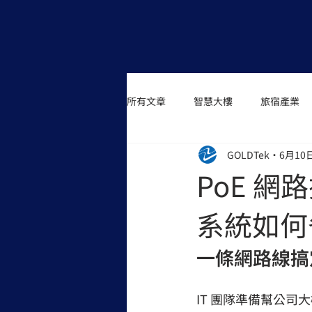
所有文章
智慧大樓
旅宿產業
GOLDTek
6月10
PoE 
系統如何
一條網路線搞定
IT 團隊準備幫公