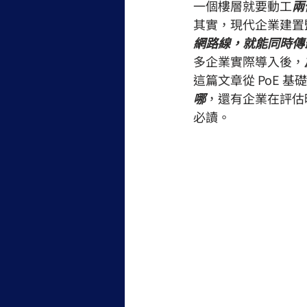
一個樓層就要動工
兩
其實，現代企業建置
網路線，就能同時傳
多企業實際導入後，
這篇文章從 PoE 
哪
，還有企業在評估
必讀。