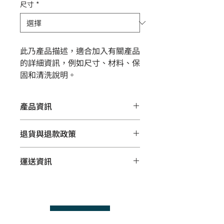
尺寸
*
此乃產品描述，適合加入有關產品
的詳細資訊，例如尺寸、材料、保
固和清洗說明。
產品資訊
這是產品詳情，適合加入有關產品的更
退貨與退款政策
多資訊，例如尺寸、材料、保固和清洗
說明。另外，您也可在此處形容產品的
這是退貨與退款政策，適合向客戶解釋
獨特之處，以及可給客戶帶來的好處。
運送資訊
如何處理不滿意的產品。撰寫政策時，
買家總是希望能在購買之前清楚了解產
請盡量開門見山，以便建立互信，讓顧
品。所以請盡量提供資訊，讓顧客有信
這是個運送政策，適合加入與運送方
客有信心購買您的產品。
心和决心購買產品。
法、包裝和費用相關的資訊。撰寫政策
時，請盡量開門見山，以便建立互信，
讓顧客有信心購買您的產品。
下載