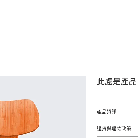
關於沅聖
設計製造服務
專業監控解決方案
產品
此處是產品
產品資訊
這是產品詳情，適合
退貨與退款政策
寸、材料、保固和清
品的獨特之處，以及