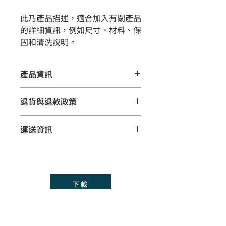
此乃產品描述，適合加入有關產品
的詳細資訊，例如尺寸、材料、保
固和清洗說明。
產品資訊
這是產品詳情，適合加入有關產品的更
退貨與退款政策
多資訊，例如尺寸、材料、保固和清洗
說明。另外，您也可在此處形容產品的
這是退貨與退款政策，適合向客戶解釋
獨特之處，以及可給客戶帶來的好處。
運送資訊
如何處理不滿意的產品。撰寫政策時，
買家總是希望能在購買之前清楚了解產
請盡量開門見山，以便建立互信，讓顧
品。所以請盡量提供資訊，讓顧客有信
這是個運送政策，適合加入與運送方
客有信心購買您的產品。
心和决心購買產品。
法、包裝和費用相關的資訊。撰寫政策
時，請盡量開門見山，以便建立互信，
讓顧客有信心購買您的產品。
下載